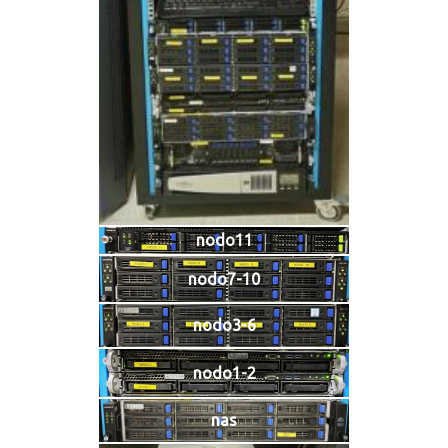
nodo11
nodo7-10
nodo3-6
nodo1-2
nas