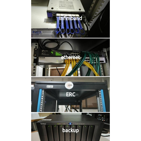
infiniband
ethernet
ERC
backup