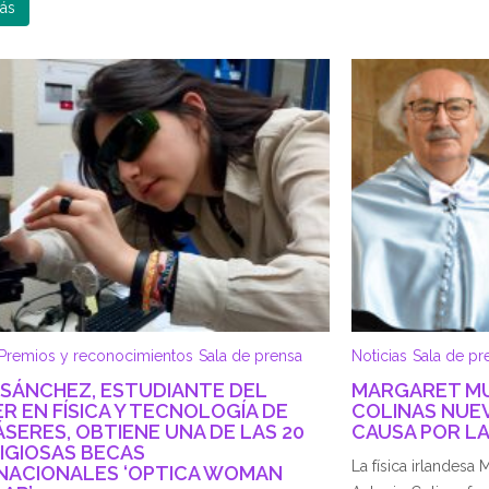
ás
Premios y reconocimientos
Sala de prensa
Noticias
Sala de pr
 SÁNCHEZ, ESTUDIANTE DEL
MARGARET MU
R EN FÍSICA Y TECNOLOGÍA DE
COLINAS NUE
ÁSERES, OBTIENE UNA DE LAS 20
CAUSA POR LA
IGIOSAS BECAS
La física irlandesa
NACIONALES ‘OPTICA WOMAN