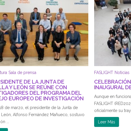
tura
Sala de prensa
FASLIGHT
Noticias
ESIDENTE DE LA JUNTA DE
CELEBRACIÓN
LLA Y LEÓN SE REÚNE CON
INAUGURAL DE
TIGADORES DEL PROGRAMA DEL
Aunque en funciona
JO EUROPEO DE INVESTIGACIÓN
FASLIGHT (RED202
 18 de marzo, el presidente de la Junta de
oficialmente su tray
 y León, Alfonso Fernández Mañueco, sostuvo
ón ...
Leer Más