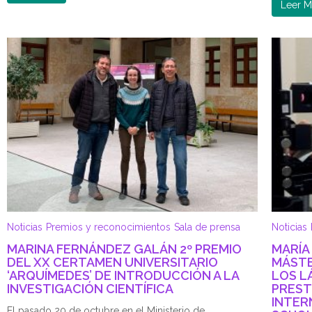
Leer M
Noticias
Premios y reconocimientos
Sala de prensa
Noticias
MARINA FERNÁNDEZ GALÁN 2º PREMIO
MARÍA
DEL XX CERTAMEN UNIVERSITARIO
MÁSTE
‘ARQUÍMEDES’ DE INTRODUCCIÓN A LA
LOS L
INVESTIGACIÓN CIENTÍFICA
PREST
INTER
El pasado 20 de octubre en el Ministerio de