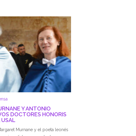
ensa
RNANE Y ANTONIO
VOS DOCTORES HONORIS
 USAL
 Margaret Murnane y el poeta leonés