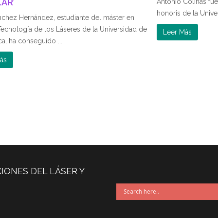
AR’
Antonio Colinas fu
honoris de la Univer
nchez Hernández, estudiante del máster en
 Tecnología de los Láseres de la Universidad de
Leer Más
a, ha conseguido ...
ás
IONES DEL LÁSER Y