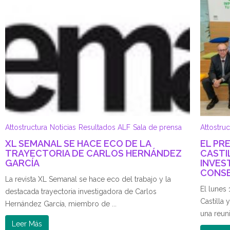
Attostructura
Noticias
Resultados ALF
Sala de prensa
Attostruc
XL SEMANAL SE HACE ECO DE LA
EL PR
TRAYECTORIA DE CARLOS HERNÁNDEZ
CASTI
GARCÍA
INVES
CONSE
La revista XL Semanal se hace eco del trabajo y la
El lunes
destacada trayectoria investigadora de Carlos
Castilla
Hernández García, miembro de ...
una reuni
Leer Más