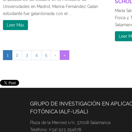
SCHOL
Universidades en Madrid, Marina Fernández Galán
María Sá
estudiante fue galardonada con el ...
Física y
Salamanc
Leer Más
Leer M
1
2
3
4
5
›
»
GRUPO DE INVESTIGACIÓN EN APLICAC
FOTÓNICA (ALF-USAL)
Plaza de la Merced s/n, 37008 Salamanca
Teléfono: (+34) 923 294678