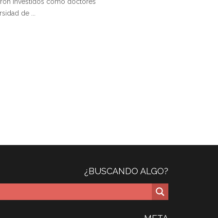
eron investidos como doctores
sidad de ...
¿BUSCANDO ALGO?