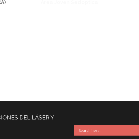
Área Joven Sedoptica
CA)
IONES DEL LÁSER Y